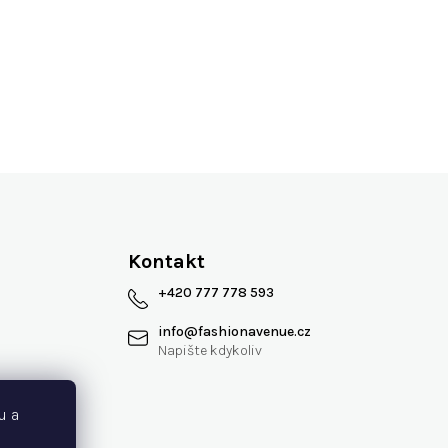
Více jak 13 let na trhu
Kontakt
+420 777 778 593
info
@
fashionavenue.cz
 smlouvy
u a