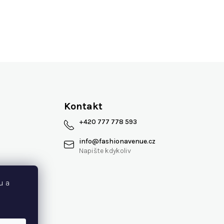
Více jak 13 let na trhu
Kontakt
+420 777 778 593
info
@
fashionavenue.cz
 smlouvy
u a