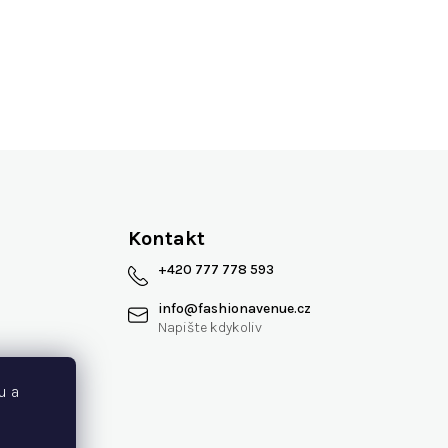
Více jak 13 let na trhu
Kontakt
+420 777 778 593
info
@
fashionavenue.cz
 smlouvy
u a