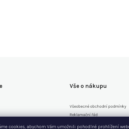
, 84 cm - d
e
Vše o nákupu
Všeobecné obchodní podmínky
Reklamační řád
rany osobních údajů
Vzorový formulář odstoupení od
áme cookies, abychom Vám umožnili pohodlné prohlížení web