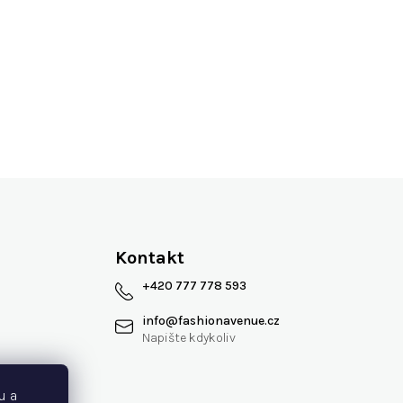
Více jak 13 let na trhu
Kontakt
+420 777 778 593
info
@
fashionavenue.cz
 smlouvy
u a