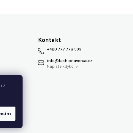
Kontakt
+420 777 778 593
info
@
fashionavenue.cz
 smlouvy
u a
lasím