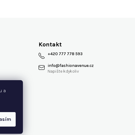
Více jak 13 let na trhu
Kontakt
+420 777 778 593
info
@
fashionavenue.cz
 smlouvy
u a
lasím