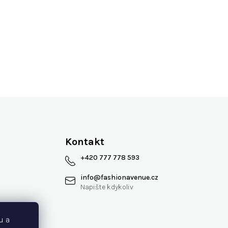
Více jak 13 let na trhu
Kontakt
+420 777 778 593
info
@
fashionavenue.cz
 smlouvy
u a