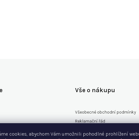
e
Vše o nákupu
Všeobecné obchodní podmínky
Reklamační řád
rany osobních údajů
Vzorový formulář odstoupení od
áme cookies, abychom Vám umožnili pohodlné prohlížení web