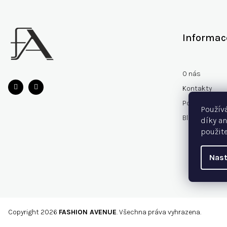
Z
á
p
Informac
a
t
í
O nás
Kontakty
Podmínky och
Použív
Blog
díky an
použite
Nast
Copyright 2026
FASHION AVENUE
. Všechna práva vyhrazena.