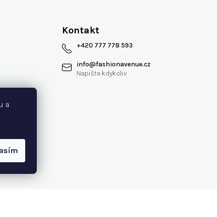
Kontakt
+420 777 778 593
info
@
fashionavenue.cz
 smlouvy
u a
lasím