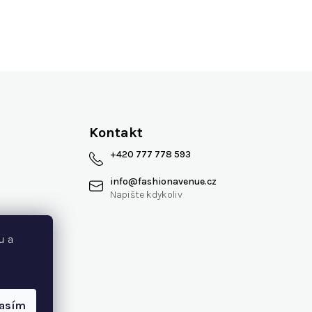
Kontakt
+420 777 778 593
info
@
fashionavenue.cz
 smlouvy
u a
lasím