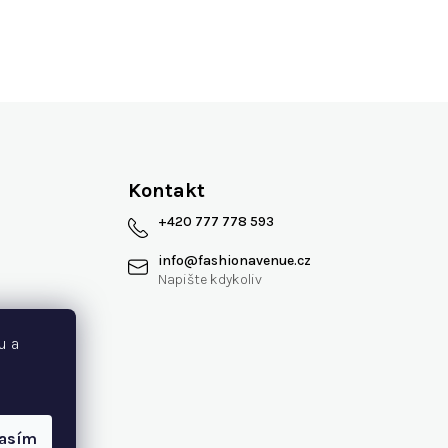
Kontakt
+420 777 778 593
info
@
fashionavenue.cz
 smlouvy
u a
lasím