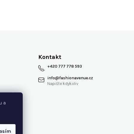
Kontakt
+420 777 778 593
info
@
fashionavenue.cz
 smlouvy
u a
lasím