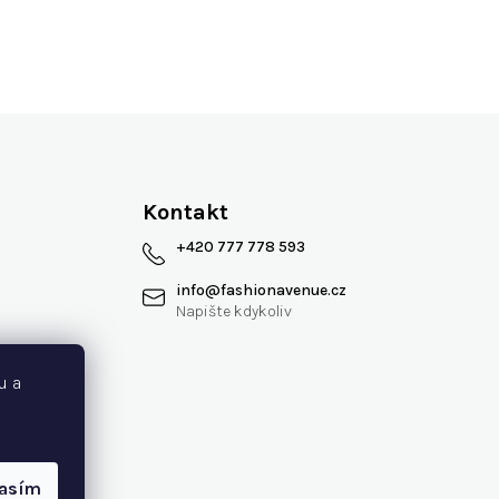
Kontakt
+420 777 778 593
info
@
fashionavenue.cz
 smlouvy
u a
lasím