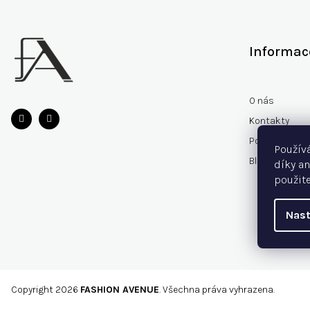
Z
á
p
Informac
a
t
í
O nás
Kontakty
Podmínky och
Použív
Blog
díky an
použite
Nast
Copyright 2026
FASHION AVENUE
. Všechna práva vyhrazena.