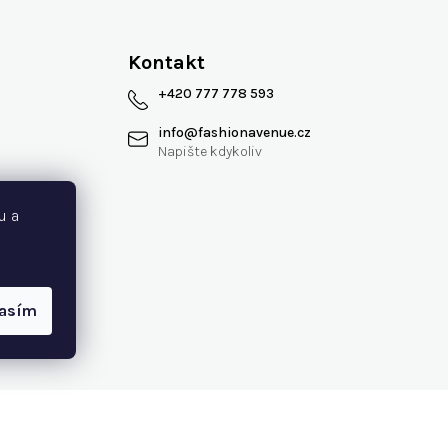
Kontakt
+420 777 778 593
info
@
fashionavenue.cz
 smlouvy
u a
lasím