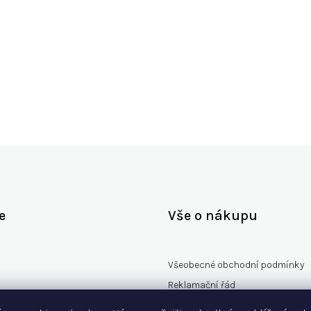
Zpět do obchodu
e
Vše o nákupu
Všeobecné obchodní podmínky
Reklamační řád
rany osobních údajů
Vzorový formulář odstoupení od