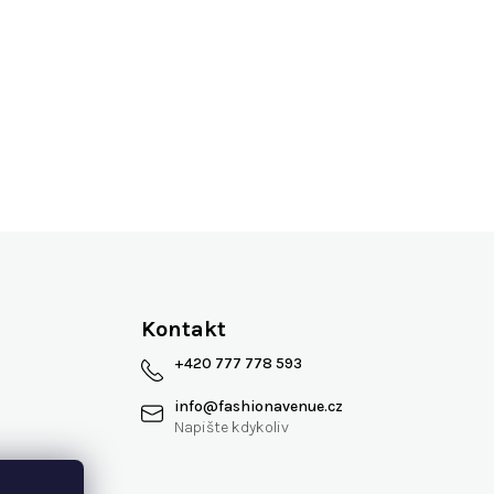
Více jak 13 let na trhu
Kontakt
+420 777 778 593
info
@
fashionavenue.cz
 smlouvy