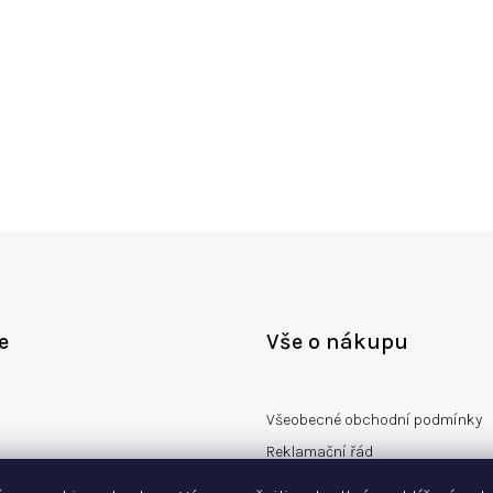
Zpět do obchodu
e
Vše o nákupu
Všeobecné obchodní podmínky
Reklamační řád
rany osobních údajů
Vzorový formulář odstoupení od