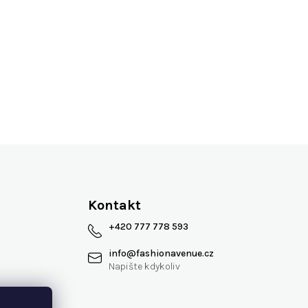
Více jak 13 let na trhu
Kontakt
+420 777 778 593
info
@
fashionavenue.cz
 smlouvy