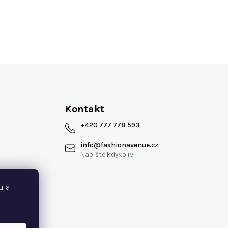
Více jak 13 let na trhu
Kontakt
+420 777 778 593
info
@
fashionavenue.cz
 smlouvy
u a