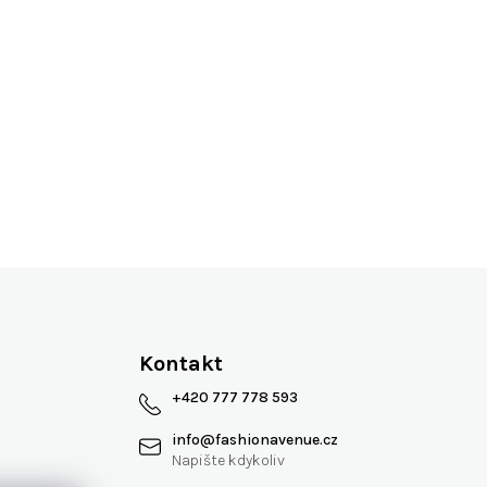
Více jak 13 let na trhu
Kontakt
+420 777 778 593
info
@
fashionavenue.cz