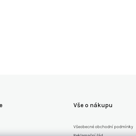
ška), 3 cm (hloubka)
e
Vše o nákupu
Všeobecné obchodní podmínky
Reklamační řád