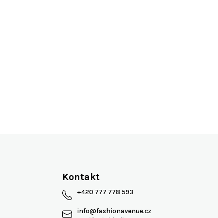
Více jak 13 let na trhu
Kontakt
+420 777 778 593
info
@
fashionavenue.cz