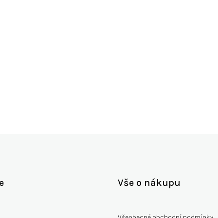
Můžete se ale podívat na ostatní kategorie.
Zpět do obchodu
e
Vše o nákupu
Všeobecné obchodní podmínky