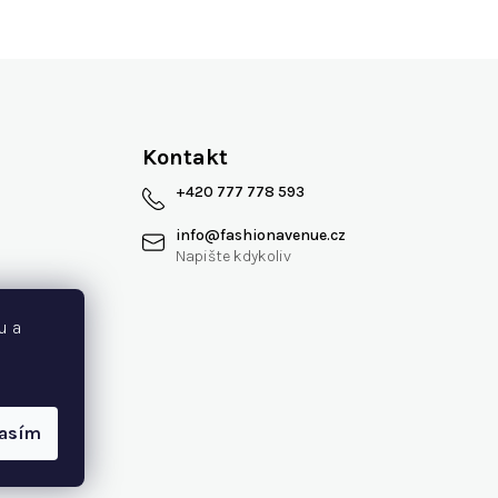
Kontakt
+420 777 778 593
info
@
fashionavenue.cz
 smlouvy
u a
lasím