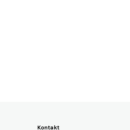
Více jak 13 let na trhu
Kontakt