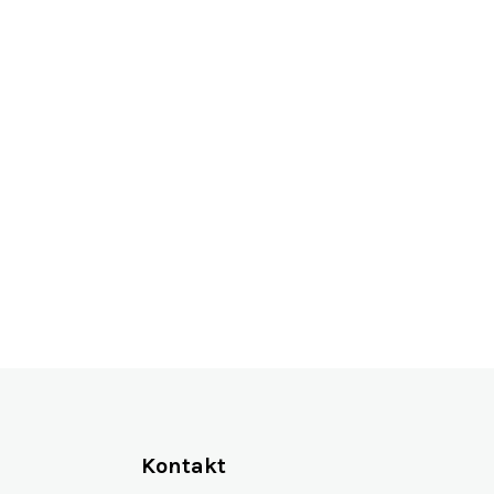
Více jak 13 let na trhu
Kontakt