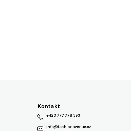
Více jak 13 let na trhu
Kontakt
+420 777 778 593
info
@
fashionavenue.cz