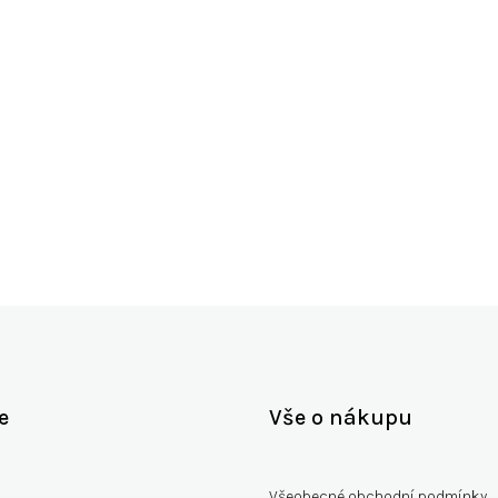
Můžete se ale podívat na ostatní kategorie.
Zpět do obchodu
e
Vše o nákupu
Všeobecné obchodní podmínky