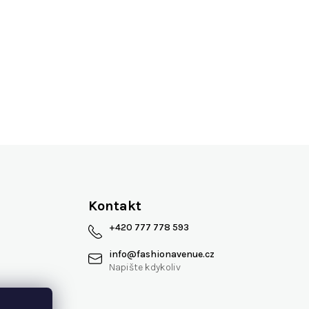
Více jak 13 let na trhu
Kontakt
+420 777 778 593
info
@
fashionavenue.cz
 smlouvy