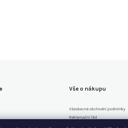
Zpět do obchodu
e
Vše o nákupu
Všeobecné obchodní podmínky
Reklamační řád
rany osobních údajů
Vzorový formulář odstoupení od