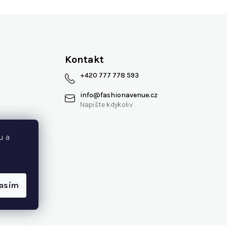
Kontakt
+420 777 778 593
info
@
fashionavenue.cz
 smlouvy
u a
lasím