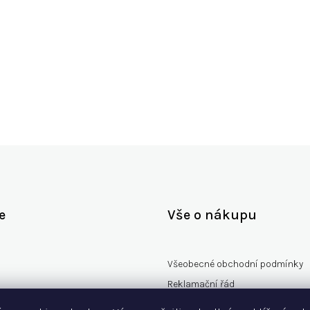
Zpět do obchodu
e
Vše o nákupu
Všeobecné obchodní podmínky
Reklamační řád
rany osobních údajů
Vzorový formulář odstoupení od