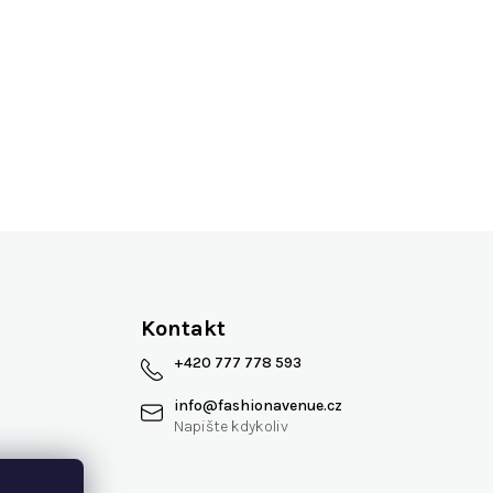
Více jak 13 let na trhu
Kontakt
+420 777 778 593
info
@
fashionavenue.cz
 smlouvy